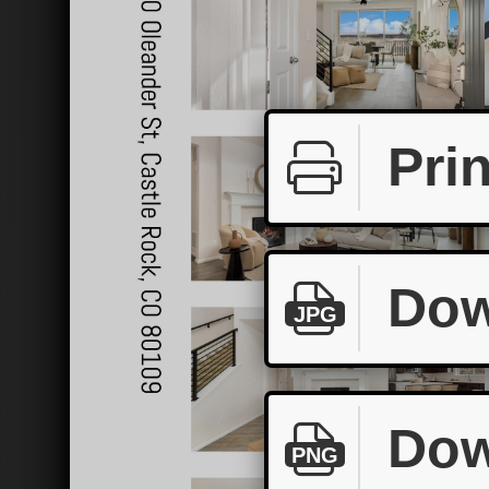
Prin
Dow
JPG
Dow
PNG